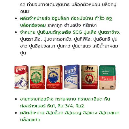
รถ ทำขอบทางเดินฟุตบาธ บล็อกตัวหนอน บล็อกปู
ถนน
ผลิตจำหน่ายส่ง อิฐบล็อก ก่อผนังบ้าน ทำรั้ว อิฐ
บล็อกช่องลม
ราคาถูก ตำบลบึง ศรีราชา
จำหน่าย ปูนซีเมนต์ถุงเครือ SCG ปูนเสือ ปูนตราช้าง
,
ปูนตราเสือ, ปูนตราดอกบัว, ปูนทีพีไอ, ปูนอินทรี ปูน
ขาว ปูนอิฐมวลเบา ปูนกาว ปูนยาแนว เคมีน้ำยาผสม
ปูน
ขายทรายก่อสร้าง ทรายหยาบ ทรายละเอียด หิน
ก่อสร้างเบอร์ หิน1, หิน 3/4, หิน2
ผลิตจำหน่าย อิฐบล็อก อิฐมอญ อิฐแดง อิฐมวลเบา
บล็อกแก้ว