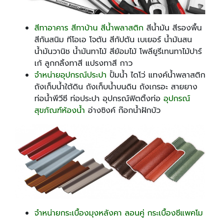
สีทาอาคาร สีทาบ้าน สีน้ำพลาสติก
สีน้ำมัน สีรองพื้น
สีกันสนิม ทีโอเอ โจตัน สีกัปตัน เบเยอร์ น้ำมันสน
น้ำมันวานิช น้ำมันทาไม้ สีย้อมไม้ โพลียูรีเทนทาไม้ปาร์
เก้ ลูกกลิ้งทาสี แปรงทาสี กาว
จำหน่ายอุปกรณ์ประปา
ปั้มน้ำ ไดโว่ แทงค์น้ำพลาสติก
ถังเก็บน้ำใต้ดิน ถังเก็บน้ำบนดิน ถังเกรอะ สายยาง
ท่อน้ำพีวีซี ท่อประปา อุปกรณ์ฟิตติ้งท่อ
อุปกรณ์
สุขภัณฑ์ห้องน้ำ
อ่างซิงค์ ก๊อกน้ำฝักบัว
จำหน่ายกระเบื้องมุงหลังคา ลอนคู่ กระเบื้องซีแพคโม