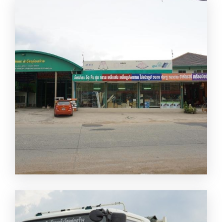
สินพัฒนา ค้าวัสดุก่อสร้าง หจก