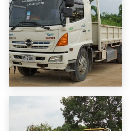
จำหน่ายอิฐ หิน ปูน ทราย